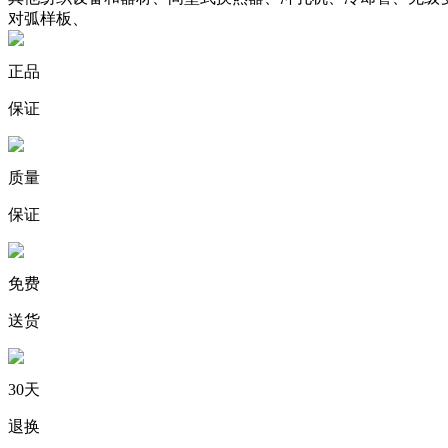
对弧样板、
正品
保证
质量
保证
免费
送货
30天
退换