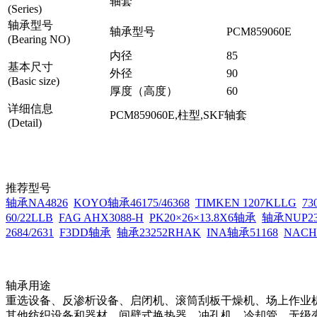
轴套
(Series)
轴承型号
轴承型号
PCM859060E
(Bearing NO)
内径
85
基本尺寸
外径
90
(Basic size)
厚度（高度）
60
详细信息
PCM859060E,柱型,SKF轴套
(Detail)
推荐型号
轴承NA4826
KOYO轴承46175/46368
TIMKEN 1207KLLG
7
60/22LLB
FAG AHX3088-H
PK20×26×13.8X6轴承
轴承NUP2
2684/2631
F3DD轴承
轴承23252RHAK
INA轴承51168
NACHI
轴承用途
重选设备、反渗析设备、启闭机、滚筒刮板干燥机、场上作业
其他纺织设备和器材、间壁式换热器、冲孔机、冷却管、无级