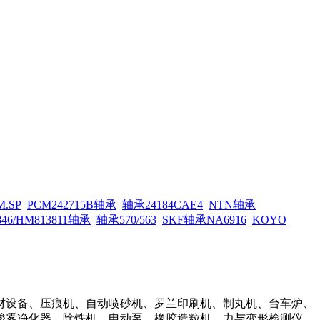
M.SP
PCM242715B轴承
轴承24184CAE4
NTN轴承
846/HM813811轴承
轴承570/563
SKF轴承NA6916
KOYO
材设备、压痕机、自动喷砂机、罗兰印刷机、制丸机、台车炉、
酸雾净化器、除铁机、电动泵、橡胶造粒机、力与变形检测仪、