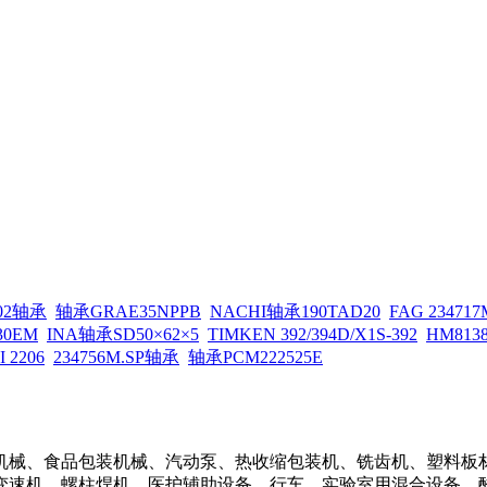
302轴承
轴承GRAE35NPPB
NACHI轴承190TAD20
FAG 234717
30EM
INA轴承SD50×62×5
TIMKEN 392/394D/X1S-392
HM813
 2206
234756M.SP轴承
轴承PCM222525E
机械、食品包装机械、汽动泵、热收缩包装机、铣齿机、塑料板
变速机、螺柱焊机、医护辅助设备、行车、实验室用混合设备、