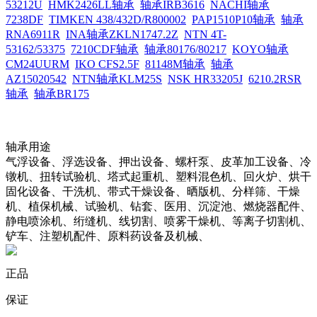
53212U
HMK2426LL轴承
轴承IRB3616
NACHI轴承
7238DF
TIMKEN 438/432D/R800002
PAP1510P10轴承
轴承
RNA6911R
INA轴承ZKLN1747.2Z
NTN 4T-
53162/53375
7210CDF轴承
轴承80176/80217
KOYO轴承
CM24UURM
IKO CFS2.5F
81148M轴承
轴承
AZ15020542
NTN轴承KLM25S
NSK HR33205J
6210.2RSR
轴承
轴承BR175
轴承用途
气浮设备、浮选设备、押出设备、螺杆泵、皮革加工设备、冷
镦机、扭转试验机、塔式起重机、塑料混色机、回火炉、烘干
固化设备、干洗机、带式干燥设备、晒版机、分样筛、干燥
机、植保机械、试验机、钻套、医用、沉淀池、燃烧器配件、
静电喷涂机、绗缝机、线切割、喷雾干燥机、等离子切割机、
铲车、注塑机配件、原料药设备及机械、
正品
保证