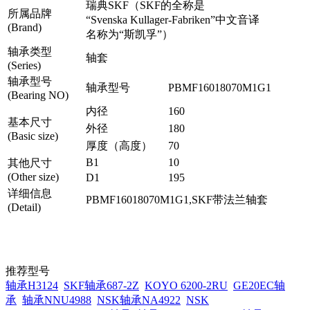
瑞典SKF（SKF的全称是
所属品牌
“Svenska Kullager-Fabriken”中文音译
(Brand)
名称为“斯凯孚”）
轴承类型
轴套
(Series)
轴承型号
轴承型号
PBMF16018070M1G1
(Bearing NO)
内径
160
基本尺寸
外径
180
(Basic size)
厚度（高度）
70
B1
10
其他尺寸
(Other size)
D1
195
详细信息
PBMF16018070M1G1,SKF带法兰轴套
(Detail)
推荐型号
轴承H3124
SKF轴承687-2Z
KOYO 6200-2RU
GE20EC轴
承
轴承NNU4988
NSK轴承NA4922
NSK