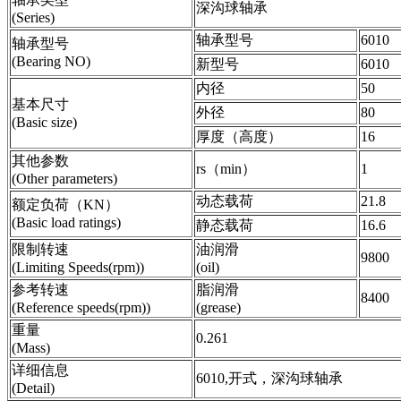
深沟球轴承
(Series)
轴承型号
6010
轴承型号
(Bearing NO)
新型号
6010
内径
50
基本尺寸
外径
80
(Basic size)
厚度（高度）
16
其他参数
rs（min）
1
(Other parameters)
动态载荷
21.8
额定负荷（KN）
(Basic load ratings)
静态载荷
16.6
限制转速
油润滑
9800
(Limiting Speeds(rpm))
(oil)
参考转速
脂润滑
8400
(Reference speeds(rpm))
(grease)
重量
0.261
(Mass)
详细信息
6010,开式，深沟球轴承
(Detail)