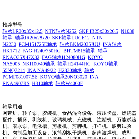
推荐型号
轴承LR30x35x12.5
NTN轴承N252
SKF IR25x30x26.5
N1038
轴承
轴承IR20x28x20
SKF轴承LUCE12
NTN
N2230
PCM151725E轴承
轴承BKM2035JUU
INA轴承
HK1712
FAG H240/750HG
BHTM815轴承
轴承
RNAO35X47X32
FAG轴承H24080HG
KOYO
NA5905
NKI100/40轴承
轴承H24144HG
KOYO轴承
55NQ7214
INA NA49/22
H2330轴承
轴承
PCMF081007.5E
KOYO轴承20NQ3020
INA
RNA4907RS
H310轴承
轴承W4060F
轴承用途
网带炉、转子泵、胶装机、食品混合设备、液压卡盘、燃烧器
配件、插床、剥线机、玻璃机械、充磁机、注塑机、万能试验
机、潜水泵、电泳槽、剪板机、剪脚机、打样机、疲劳试验
机、肉制品加工设备、滚筒刮板干燥机、超声波焊机、成型