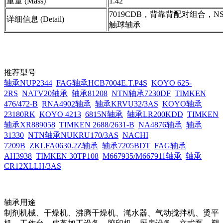
重量 (Mass)
1.42
7019CDB，背靠背配对组合，N
详细信息 (Detail)
触球轴承
推荐型号
轴承NUP2344
FAG轴承HCB7004E.T.P4S
KOYO 625-
2RS
NATV20轴承
轴承81208
NTN轴承7230DF
TIMKEN
476/472-B
RNA4902轴承
轴承KRVU32/3AS
KOYO轴承
23180RK
KOYO 4213
6815N轴承
轴承LR200KDD
TIMKEN
轴承XR889058
TIMKEN 2688/2631-B
NA4876轴承
轴承
31330
NTN轴承NUKRU170/3AS
NACHI
7209B
ZKLFA0630.2Z轴承
轴承7205BDT
FAG轴承
AH3938
TIMKEN 30TP108
M667935/M667911轴承
轴承
CR12XLLH/3AS
轴承用途
制剂机械、干燥机、沸腾干燥机、滗水器、气动搅拌机、烫平