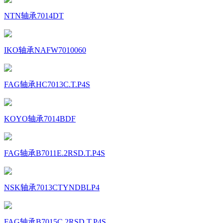
NTN轴承7014DT
IKO轴承NAFW7010060
FAG轴承HC7013C.T.P4S
KOYO轴承7014BDF
FAG轴承B7011E.2RSD.T.P4S
NSK轴承7013CTYNDBLP4
FAG轴承B7015C.2RSD.T.P4S