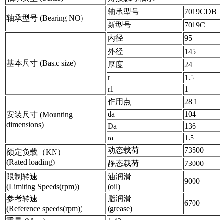
轴承型号
7019CDB
轴承型号 (Bearing NO)
新型号
7019C
内径
95
外径
145
基本尺寸 (Basic size)
厚度
24
r
1.5
r1
1
作用点
28.1
da
104
安装尺寸 (Mounting
dimensions)
Da
136
ra
1.5
动态载荷
73500
额定负载（KN）
(Rated loading)
静态载荷
73000
限制转速
油润滑
9000
(Limiting Speeds(rpm))
(oil)
参考转速
脂润滑
6700
(Reference speeds(rpm))
(grease)