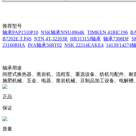
推荐型号
轴承PAP1510P10
NSK轴承NNU4964K
TIMKEN 41BIC196
B
B7202E.T.P4S
NTN 4T-32203R
HR31315J轴承
轴承7308DF
S
23160RHA
INA轴承56RT02
NSK 22214EAKE4
14139/14274
轴承用途
间壁式换热器、凿岩机、流程泵、重选设备、纺机与配件、耐
施肥机械、五金、电器、凿岩机械、豆制品加工设备、电解槽
正品
保证
质量