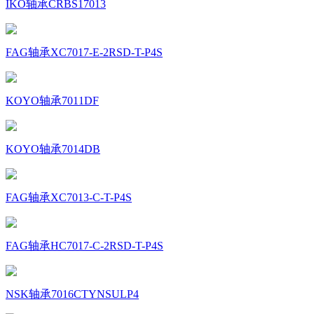
IKO轴承CRBS17013
FAG轴承XC7017-E-2RSD-T-P4S
KOYO轴承7011DF
KOYO轴承7014DB
FAG轴承XC7013-C-T-P4S
FAG轴承HC7017-C-2RSD-T-P4S
NSK轴承7016CTYNSULP4