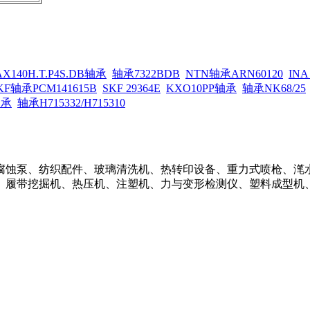
AX140H.T.P4S.DB轴承
轴承7322BDB
NTN轴承ARN60120
INA
KF轴承PCM141615B
SKF 29364E
KXO10PP轴承
轴承NK68/25
轴承
轴承H715332/H715310
腐蚀泵、纺织配件、玻璃清洗机、热转印设备、重力式喷枪、滗
、履带挖掘机、热压机、注塑机、力与变形检测仪、塑料成型机