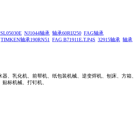
 SL05030E
NJ1044轴承
轴承60RIJ250
FAG轴承
TIMKEN轴承190RN51
FAG B71911E.T.P4S
32915轴承
轴承
水器、乳化机、前帮机、纸包装机械、逆变焊机、刨床、方箱、
、贴标机械、打钉机、