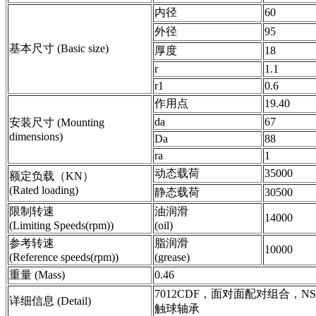
内径
60
外径
95
基本尺寸 (Basic size)
厚度
18
r
1.1
r1
0.6
作用点
19.40
da
67
安装尺寸 (Mounting
dimensions)
Da
88
ra
1
动态载荷
35000
额定负载（KN）
(Rated loading)
静态载荷
30500
限制转速
油润滑
14000
(Limiting Speeds(rpm))
(oil)
参考转速
脂润滑
10000
(Reference speeds(rpm))
(grease)
重量 (Mass)
0.46
7012CDF，面对面配对组合，N
详细信息 (Detail)
触球轴承