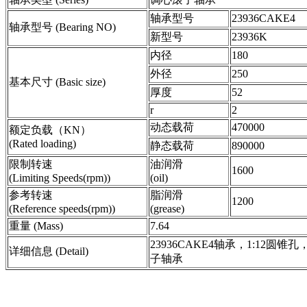
轴承型号
23936CAKE4
轴承型号 (Bearing NO)
新型号
23936K
内径
180
外径
250
基本尺寸 (Basic size)
厚度
52
r
2
动态载荷
470000
额定负载（KN）
(Rated loading)
静态载荷
890000
限制转速
油润滑
1600
(Limiting Speeds(rpm))
(oil)
参考转速
脂润滑
1200
(Reference speeds(rpm))
(grease)
重量 (Mass)
7.64
23936CAKE4轴承，1:12圆锥
详细信息 (Detail)
子轴承