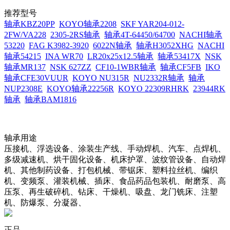
推荐型号
轴承KBZ20PP
KOYO轴承2208
SKF YAR204-012-
2FW/VA228
2305-2RS轴承
轴承4T-64450/64700
NACHI轴承
53220
FAG K3982-3920
6022N轴承
轴承H3052XHG
NACHI
轴承54215
INA WR70
LR20x25x12.5轴承
轴承53417X
NSK
轴承MR137
NSK 627ZZ
CF10-1WBR轴承
轴承CF5FB
IKO
轴承CFE30VUUR
KOYO NU315R
NU2332R轴承
轴承
NUP2308E
KOYO轴承22256R
KOYO 22309RHRK
23944RK
轴承
轴承BAM1816
轴承用途
压接机、浮选设备、涂装生产线、手动焊机、汽车、点焊机、
多级减速机、烘干固化设备、机床护罩、波纹管设备、自动焊
机、其他制药设备、打包机械、带锯床、塑料拉丝机、编织
机、变频泵、灌装机械、插床、食品药品包装机、耐磨泵、高
压泵、再生破碎机、钻床、干燥机、吸盘、龙门铣床、注塑
机、防爆泵、分凝器、
正品