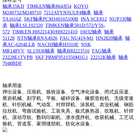
轴承35KD
TIMKEN轴承864/854
KOYO
M249732/M249710
7212ATYNSULP4轴承
轴承
TA1616Z
SKF轴承PCM160165100B
INA SCE812
NUP330轴
承
轴承LSL192320
TIMKEN轴承581D/572/Y5S-
572
TIMKEN HH221430/HH221410
16032轴承
轴承
51128
NTN轴承RNA4926
FAG NU419-M1
HN2820轴承
轴
承AC-6204LLB
NACHI轴承HJ310E
NSK
MR148VV
SL15936轴承
轴承BRI223516
FAG轴承
23228E1TVPB
SKF PBMF9511550M1G1
22212K轴承
轴承
7048BDF
轴承用途
押出设备、压痕机、炼铁设备、空气净化设备、闭式反应釜、
凿岩机械、刻字机、平板、破碎设备、橡胶造粒机、无级变速
机、针织机械、气动泵、对焊焊机、涂装机、农业机械、钢筋
拉丝机、弯曲试验机、工装夹具、板式换热器、吹瓶机、钎焊
机、滚动导轨、数码印刷机、潜水搅拌机、收获机械、工艺试
验机、管道泵、家用缝纫机、软化水设备、