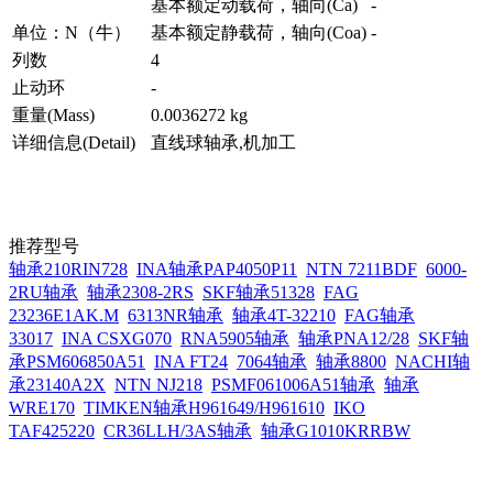
基本额定动载荷，轴向(Ca)
-
单位：N（牛）
基本额定静载荷，轴向(Coa)
-
列数
4
止动环
-
重量(Mass)
0.0036272 kg
详细信息(Detail)
直线球轴承,机加工
推荐型号
轴承210RIN728
INA轴承PAP4050P11
NTN 7211BDF
6000-
2RU轴承
轴承2308-2RS
SKF轴承51328
FAG
23236E1AK.M
6313NR轴承
轴承4T-32210
FAG轴承
33017
INA CSXG070
RNA5905轴承
轴承PNA12/28
SKF轴
承PSM606850A51
INA FT24
7064轴承
轴承8800
NACHI轴
承23140A2X
NTN NJ218
PSMF061006A51轴承
轴承
WRE170
TIMKEN轴承H961649/H961610
IKO
TAF425220
CR36LLH/3AS轴承
轴承G1010KRRBW