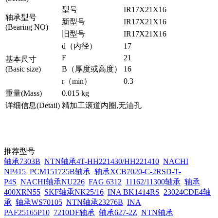
型号
IR17X21X16
轴承型号
新型号
IR17X21X16
(Bearing NO)
旧型号
IR17X21X16
d（内径）
17
F
21
基本尺寸
(Basic size)
B（厚度或高度）
16
r（min）
0.3
重量(Mass)
0.015 kg
详细信息(Detail)
精加工滚道内圈,无油孔
推荐型号
轴承7303B
NTN轴承4T-HH221430/HH221410
NACHI
NP415
PCM151725B轴承
轴承XCB7020-C-2RSD-T-
P4S
NACHI轴承NU226
FAG 6312
11162/11300轴承
轴承
400XRN55
SKF轴承NK25/16
INA BK1414RS
23024CDE4轴
承
轴承WS70105
NTN轴承23276B
INA
PAF25165P10
7210DF轴承
轴承627-2Z
NTN轴承