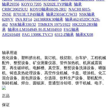
轴承29356
KOYO 7205
NJ202E.TVP轴承
轴承
CRBC20025UU
KOYO轴承60/28-2RU
NACHI 6015-
2NSE
B7013E.T.P4S轴承
轴承23034CC/W33
NSK轴承
628VV
INA RF14
24138RRK30轴承
轴承462/452DC/X2S-
462
NSK轴承330/32
TIMKEN 1975/1922
HK2220.2RS轴
承
轴承H-LM104949 /H-JLM104910
FAG轴承
AH24164H
FAG 1308K.TV.C3
6312-Z轴承
轴承KX08
轴承用途
焦化设备、塑料挤出机、装订机、线切割、台车炉、工程机械
配件、整熨设备、矿业测量仪器、管件加热机、机床减震装
置、再生破碎机、电解槽、真空泵、整熨设备洗涤设备、晒版
机、铸造及热处理设备、高空作业机械、卡盘、喷涂机、化工
混合设备、面包房设备、分选筛、饮料生产设备、塑机配件、
制砖机械、焊台、圆锯床、普通型冷却塔、饼干机械、电子、
正品
保证