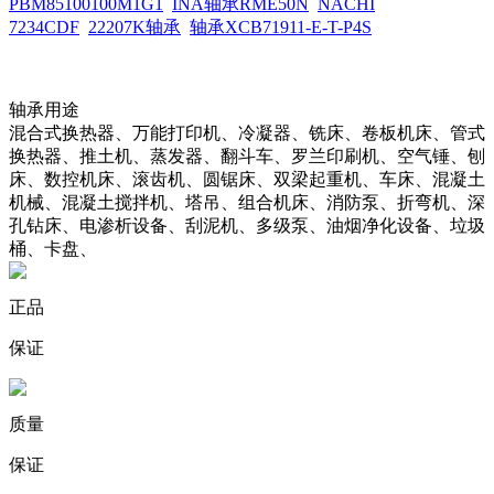
PBM85100100M1G1
INA轴承RME50N
NACHI
7234CDF
22207K轴承
轴承XCB71911-E-T-P4S
轴承用途
混合式换热器、万能打印机、冷凝器、铣床、卷板机床、管式
换热器、推土机、蒸发器、翻斗车、罗兰印刷机、空气锤、刨
床、数控机床、滚齿机、圆锯床、双梁起重机、车床、混凝土
机械、混凝土搅拌机、塔吊、组合机床、消防泵、折弯机、深
孔钻床、电渗析设备、刮泥机、多级泵、油烟净化设备、垃圾
桶、卡盘、
正品
保证
质量
保证