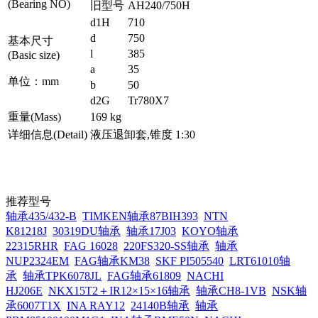
(Bearing NO)
旧型号
AH240/750H
d1H
710
d
750
基本尺寸
l
385
(Basic size)
a
35
单位：mm
b
50
d2G
Tr780X7
重量(Mass)
169 kg
详细信息(Detail)
液压退卸套,锥度 1:30
推荐型号
轴承435/432-B
TIMKEN轴承87BIH393
NTN
K81218J
30319DU轴承
轴承17J03
KOYO轴承
22315RHR
FAG 16028
220FS320-SS轴承
轴承
NUP2324EM
FAG轴承KM38
SKF PI505540
LRT61010轴
承
轴承TPK6078JL
FAG轴承61809
NACHI
HJ206E
NKX15T2＋IR12×15×16轴承
轴承CH8-1VB
NSK轴
承6007T1X
INA RAY12
24140B轴承
轴承