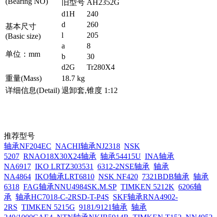
(Bearing NO)
旧型号
AH2352G
d1H
240
d
260
基本尺寸
l
205
(Basic size)
a
8
单位：mm
b
30
d2G
Tr280X4
重量(Mass)
18.7 kg
详细信息(Detail)
退卸套,锥度 1:12
推荐型号
轴承NF204EC
NACHI轴承NJ2318
NSK
5207
RNAO18X30X24轴承
轴承54415U
INA轴承
NA6917
IKO LRTZ303531
6312-2NSE轴承
轴承
NA4864
IKO轴承LRT6810
NSK NF420
7321BDB轴承
轴承
6318
FAG轴承NNU4984SK.M.SP
TIMKEN 5212K
6206轴
承
轴承HC7018-C-2RSD-T-P4S
SKF轴承RNA4902-
2RS
TIMKEN 5215G
9181/9121轴承
轴承